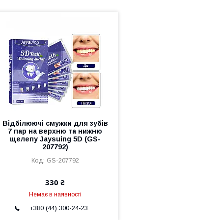
Відбілюючі смужки для зубів
7 пар на верхню та нижню
щелепу Jaysuing 5D (GS-
207792)
GS-207792
330 ₴
Немає в наявності
+380 (44) 300-24-23