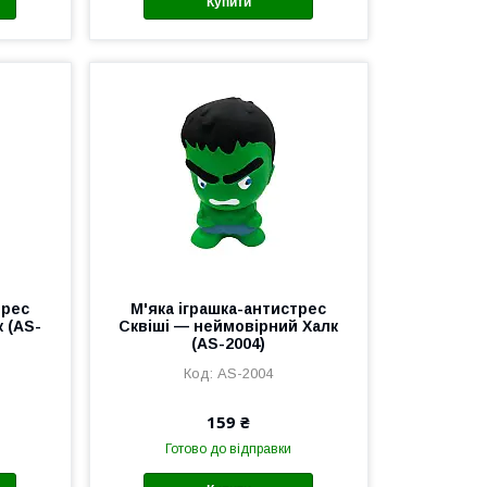
Купити
трес
М'яка іграшка-антистрес
 (AS-
Сквіші — неймовірний Халк
(AS-2004)
AS-2004
159 ₴
Готово до відправки