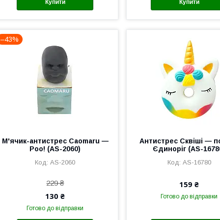
Купити
Купити
–43%
М'ячик-антистрес Caomaru —
Антистрес Сквіші — п
Poo! (AS-2060)
Єдиноріг (AS-1678
AS-2060
AS-16780
229 ₴
159 ₴
130 ₴
Готово до відправки
Готово до відправки