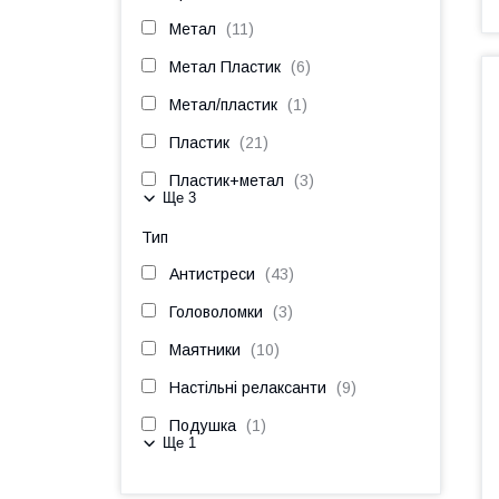
Метал
11
Метал Пластик
6
Метал/пластик
1
Пластик
21
Пластик+метал
3
Ще 3
Тип
Антистреси
43
Головоломки
3
Маятники
10
Настільні релаксанти
9
Подушка
1
Ще 1