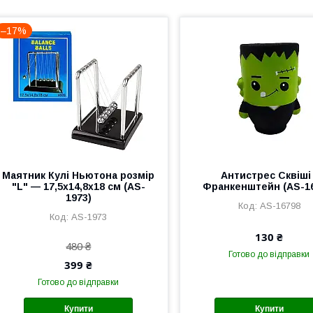
–17%
Маятник Кулі Ньютона розмір
Антистрес Сквіші 
"L" — 17,5х14,8х18 см (AS-
Франкенштейн (AS-16
1973)
AS-16798
AS-1973
130 ₴
480 ₴
Готово до відправки
399 ₴
Готово до відправки
Купити
Купити