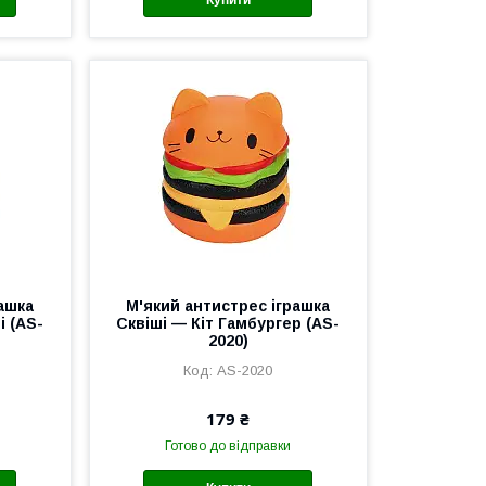
рашка
М'який антистрес іграшка
і (AS-
Сквіші — Кіт Гамбургер (AS-
2020)
AS-2020
179 ₴
Готово до відправки