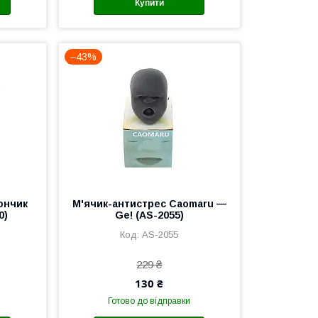
Купити
–43%
ончик
М'ячик-антистрес Caomaru —
0)
Ge! (AS-2055)
AS-2055
229 ₴
130 ₴
Готово до відправки