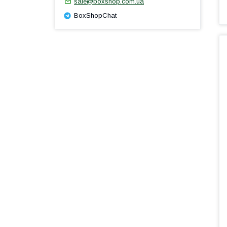
sale@boxshop.com.ua
BoxShopChat