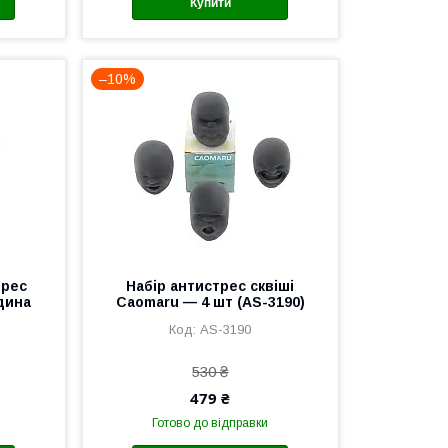
Купити
–10%
трес
Набір антистрес сквіші
дина
Caomaru — 4 шт (AS-3190)
AS-3190
530 ₴
479 ₴
Готово до відправки