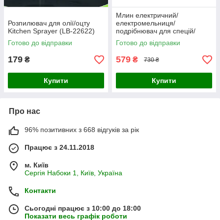
Млин електричний/
Розпилювач для олії/оцту
електромельниця/
Kitchen Sprayer (LB-22622)
подрібнювач для спецій/
перцю/солі KLT KYMQ-4
Готово до відправки
Готово до відправки
чорний (LB-103038)
179
579
₴
₴
730 ₴
Купити
Купити
Про нас
96% позитивних з 668 відгуків за рік
Працює з 24.11.2018
м. Київ
Сергія Набоки 1, Київ, Україна
Контакти
Сьогодні працює з 10:00 до 18:00
Показати весь графік роботи