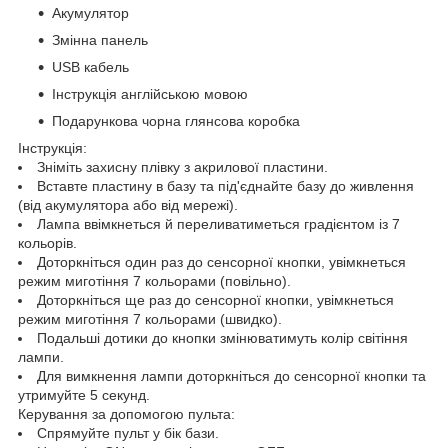
Акумулятор
Змінна панель
USB кабель
Інструкція англійською мовою
Подарункова чорна глянсова коробка
Інструкція:
Зніміть захисну плівку з акрилової пластини.
Вставте пластину в базу та під'єднайте базу до живлення
(від акумулятора або від мережі).
Лампа ввімкнеться й переливатиметься градієнтом із 7
кольорів.
Доторкніться один раз до сенсорної кнопки, увімкнеться
режим миготіння 7 кольорами (повільно).
Доторкніться ще раз до сенсорної кнопки, увімкнеться
режим миготіння 7 кольорами (швидко).
Подальші дотики до кнопки змінюватимуть колір світіння
лампи.
Для вимкнення лампи доторкніться до сенсорної кнопки та
утримуйте 5 секунд.
Керування за допомогою пульта:
Спрямуйте пульт у бік бази.