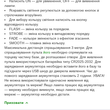
Натисніть ON — для увімкнення, OFF — для вимкнення
лампи.
Яскравість світіння регулюється за допомогою кнопок зі
стрілочками вгору/вниз.
Для вибору кольору світіння натисніть на кнопку
відповідного кольору.
FLASH — зміна кольору за порядком.
STROBE — зміна кольору в випадковому порядку.
FADE — кольори змінюються з ефектом згасання.
SMOOTH — плавна зміна кольору.
Максимальна дистанція спрацьовування 3 метри. Для
спрацьовування пульта
його
необхідно спрямувати на
торцеву частину бази, де розташовані отвори. Для живлення
пульта використовується батарейка типу CR2025-2032. Для
заряджання акумулятора необхідно вставити його в базу та
під'єднати через USB шнур до джерела живлення. Час до
повного заряджання акумулятора становить 2 години. УВАГА!
Не можна використовувати одночасне живлення від
акумулятора та мережі! Якщо лампа працює від акумулятора
— мережу необхідно вимкнути, якщо лампа працює від
мережі — акумулятор необхідно дістати.
Приховати