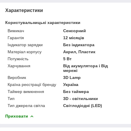
Характеристики
Користувальницькі характеристики
Вимикач
Сенсорний
Гарантія
12 місяців
Індикатор зарядки
Без індикатора
Матеріал корпусу
Акрил, Пластик
Потужність
5 Вт
Харчування
Від акумулятора і Від
мережі
Виробник
3D Lamp
Країна реєстрації бренду
Україна
Таймер вимкнення
Без таймера
Тип
3D - світильники
Тип джерела світла
Світлодіодні (LED)
Приховати