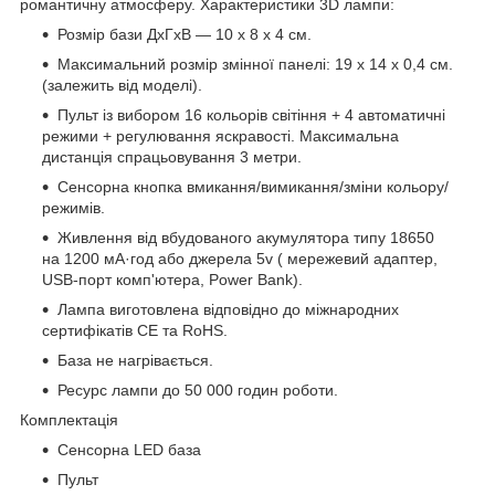
романтичну атмосферу. Характеристики 3D лампи:
Розмір бази ДхГхВ — 10 х 8 х 4 см.
Максимальний розмір змінної панелі: 19 x 14 x 0,4 см.
(залежить від моделі).
Пульт із вибором 16 кольорів світіння + 4 автоматичні
режими + регулювання яскравості. Максимальна
дистанція спрацьовування 3 метри.
Сенсорна кнопка вмикання/вимикання/зміни кольору/
режимів.
Живлення від вбудованого акумулятора типу 18650
на 1200 мА·год або джерела 5v ( мережевий адаптер,
USB-порт комп'ютера, Power Bank).
Лампа виготовлена відповідно до міжнародних
сертифікатів CE та RoHS.
База не нагрівається.
Ресурс лампи до 50 000 годин роботи.
Комплектація
Сенсорна LED база
Пульт