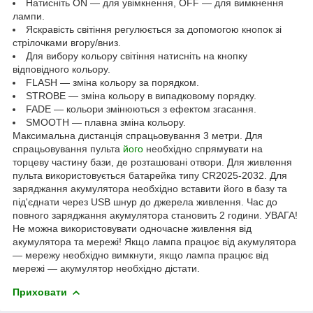
Натисніть ON — для увімкнення, OFF — для вимкнення
лампи.
Яскравість світіння регулюється за допомогою кнопок зі
стрілочками вгору/вниз.
Для вибору кольору світіння натисніть на кнопку
відповідного кольору.
FLASH — зміна кольору за порядком.
STROBE — зміна кольору в випадковому порядку.
FADE — кольори змінюються з ефектом згасання.
SMOOTH — плавна зміна кольору.
Максимальна дистанція спрацьовування 3 метри. Для
спрацьовування пульта
його
необхідно спрямувати на
торцеву частину бази, де розташовані отвори. Для живлення
пульта використовується батарейка типу CR2025-2032. Для
заряджання акумулятора необхідно вставити його в базу та
під'єднати через USB шнур до джерела живлення. Час до
повного заряджання акумулятора становить 2 години. УВАГА!
Не можна використовувати одночасне живлення від
акумулятора та мережі! Якщо лампа працює від акумулятора
— мережу необхідно вимкнути, якщо лампа працює від
мережі — акумулятор необхідно дістати.
Приховати