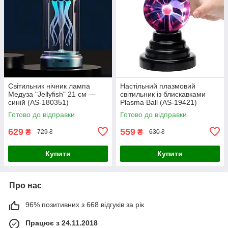
Світильник нічник лампа
Настільний плазмовий
Медуза "Jellyfish" 21 см —
світильник із блискавками
синій (AS-180351)
Plasma Ball (AS-19421)
Готово до відправки
Готово до відправки
629
559
₴
₴
729 ₴
630 ₴
Купити
Купити
Про нас
96% позитивних з 668 відгуків за рік
Працює з 24.11.2018