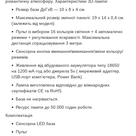
романтичну атмосферу. Характеристики 3D лампи:
Розмір бази ДхГхВ — 10 х 8 х 4 см.
Максимальний розмір змінної панелі: 19 x 14 x 0,4 см.
(залежить від моделі).
Пульт із вибором 16 кольорів світіння + 4 автоматичні
режими + регулювання яскравості. Максимальна
дистанція спрацьовування 3 метри.
Сенсорна кнопка вмикання/вимикання/зміни кольору/
режимів.
Живлення від вбудованого акумулятора типу 18650
на 1200 мА·год або джерела 5v ( мережевий адаптер,
USB-порт комп'ютера, Power Bank).
Лампа виготовлена відповідно до міжнародних
сертифікатів CE та RoHS.
База не нагрівається.
Ресурс лампи до 50 000 годин роботи.
Комплектація
Сенсорна LED база
Пульт