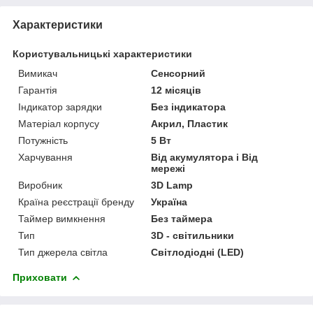
Характеристики
Користувальницькі характеристики
Вимикач
Сенсорний
Гарантія
12 місяців
Індикатор зарядки
Без індикатора
Матеріал корпусу
Акрил, Пластик
Потужність
5 Вт
Харчування
Від акумулятора і Від
мережі
Виробник
3D Lamp
Країна реєстрації бренду
Україна
Таймер вимкнення
Без таймера
Тип
3D - світильники
Тип джерела світла
Світлодіодні (LED)
Приховати