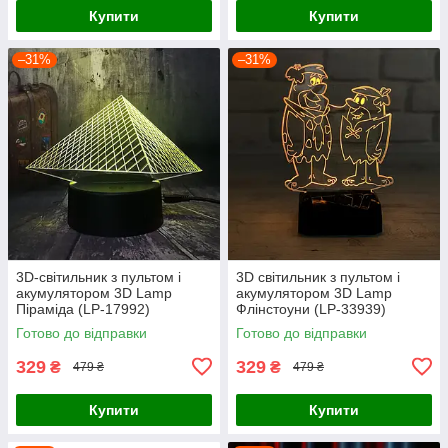
Купити
Купити
–31%
–31%
3D-світильник з пультом і
3D світильник з пультом і
акумулятором 3D Lamp
акумулятором 3D Lamp
Піраміда (LP-17992)
Флінстоуни (LP-33939)
Готово до відправки
Готово до відправки
329
329
₴
₴
479 ₴
479 ₴
Купити
Купити