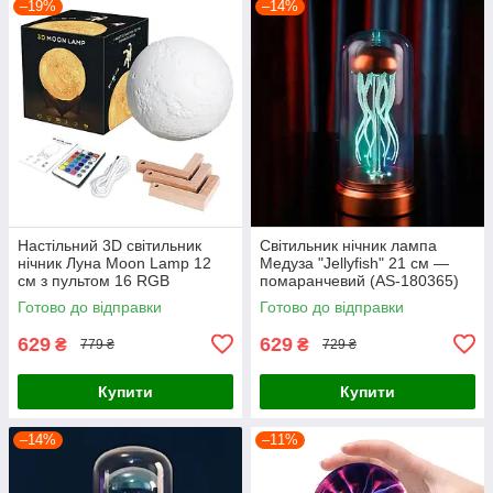
–19%
–14%
Настільний 3D світильник
Світильник нічник лампа
нічник Луна Moon Lamp 12
Медуза "Jellyfish" 21 см —
см з пультом 16 RGB
помаранчевий (AS-180365)
кольорів (AS-172031)
Готово до відправки
Готово до відправки
629
629
₴
₴
779 ₴
729 ₴
Купити
Купити
–14%
–11%