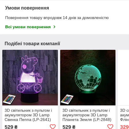
Умови повернення
Повернення товару впродовж 14 днів за домовленістю
Всі умови повернення
Подібні товари компанії
3D світильник з пультом і
3D світильник з пультом і
3D с
акумулятором 3D Lamp
акумулятором 3D Lamp
аку
Свинка Пеппа (LP-2641)
Планета Земля (LP-2848)
Флін
529
529
329
₴
₴