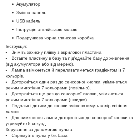
Акумулятор
Змінна панель
USB кабель
Інструкція англійською мовою
Подарункова чорна глянсова коробка
Інструкція:
Зніміть захисну плівку з акрилової пластини.
Вставте пластину в базу та під'єднайте базу до живлення
(від акумулятора або від мережі).
Лампа ввімкнеться й переливатиметься градієнтом із 7
кольорів.
Доторкніться один раз до сенсорної кнопки, увімкнеться
режим миготіння 7 кольорами (повільно).
Доторкніться ще раз до сенсорної кнопки, увімкнеться
режим миготіння 7 кольорами (швидко).
Подальші дотики до кнопки змінюватимуть колір світіння
лампи.
Для вимкнення лампи доторкніться до сенсорної кнопки та
утримуйте 5 секунд.
Керування за допомогою пульта:
Спрямуйте пульт у бік бази.