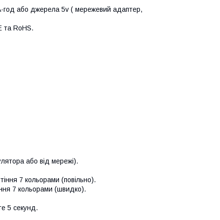
·год або джерела 5v ( мережевий адаптер,
E та RoHS.
улятора або від мережі).
тіння 7 кольорами (повільно).
ння 7 кольорами (швидко).
е 5 секунд.