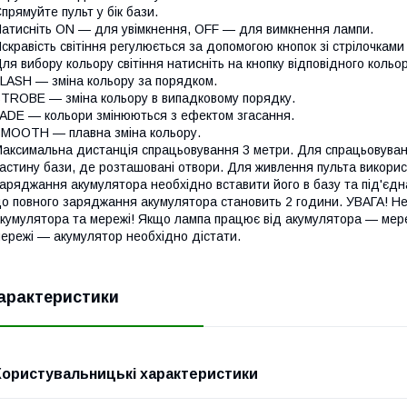
прямуйте пульт у бік бази.
атисніть ON — для увімкнення, OFF — для вимкнення лампи.
скравість світіння регулюється за допомогою кнопок зі стрілочками 
ля вибору кольору світіння натисніть на кнопку відповідного кольор
LASH — зміна кольору за порядком.
TROBE — зміна кольору в випадковому порядку.
ADE — кольори змінюються з ефектом згасання.
MOOTH — плавна зміна кольору.
аксимальна дистанція спрацьовування 3 метри. Для спрацьовува
астину бази, де розташовані отвори. Для живлення пульта викори
аряджання акумулятора необхідно вставити його в базу та під'єд
о повного заряджання акумулятора становить 2 години. УВАГА! Н
кумулятора та мережі! Якщо лампа працює від акумулятора — мер
ережі — акумулятор необхідно дістати.
арактеристики
Користувальницькі характеристики