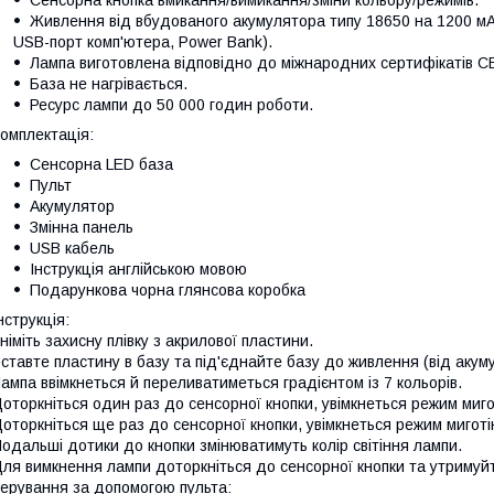
Сенсорна кнопка вмикання/вимикання/зміни кольору/режимів.
Живлення від вбудованого акумулятора типу 18650 на 1200 мА
USB-порт комп'ютера, Power Bank).
Лампа виготовлена відповідно до міжнародних сертифікатів C
База не нагрівається.
Ресурс лампи до 50 000 годин роботи.
омплектація:
Сенсорна LED база
Пульт
Акумулятор
Змінна панель
USB кабель
Інструкція англійською мовою
Подарункова чорна глянсова коробка
нструкція:
німіть захисну плівку з акрилової пластини.
ставте пластину в базу та під'єднайте базу до живлення (від акум
ампа ввімкнеться й переливатиметься градієнтом із 7 кольорів.
оторкніться один раз до сенсорної кнопки, увімкнеться режим миго
оторкніться ще раз до сенсорної кнопки, увімкнеться режим миготі
одальші дотики до кнопки змінюватимуть колір світіння лампи.
ля вимкнення лампи доторкніться до сенсорної кнопки та утримуйт
ерування за допомогою пульта: