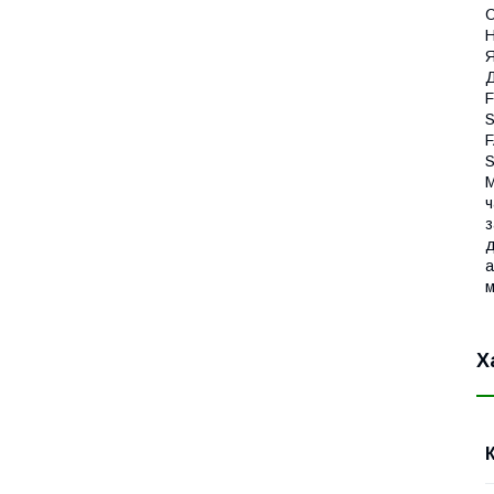
С
Н
Я
Д
F
S
F
S
М
ч
з
д
а
м
Х