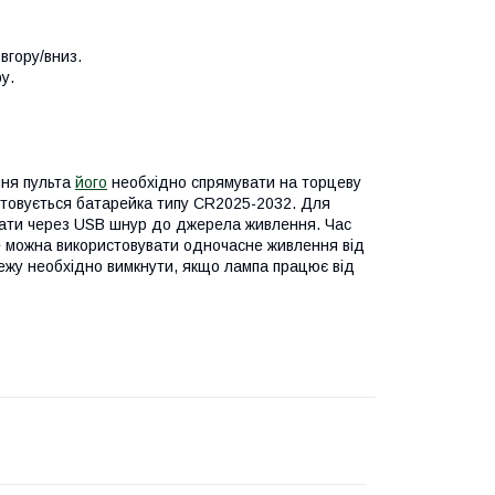
вгору/вниз.
у.
ння пульта
його
необхідно спрямувати на торцеву
стовується батарейка типу CR2025-2032. Для
нати через USB шнур до джерела живлення. Час
е можна використовувати одночасне живлення від
ежу необхідно вимкнути, якщо лампа працює від