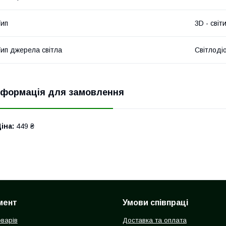
ип
3D - світ
ип джерела світла
Світлоді
нформація для замовлення
іна:
449 ₴
мент
Умови співпраці
оварів
Доставка та оплата