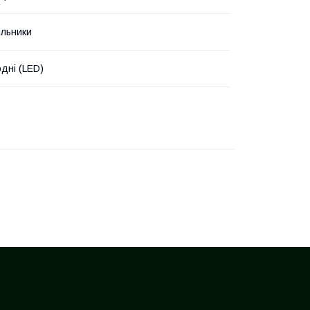
ильники
одні (LED)