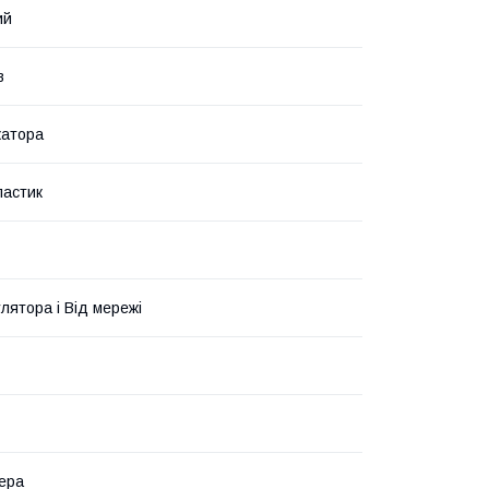
ий
в
катора
ластик
лятора і Від мережі
ера