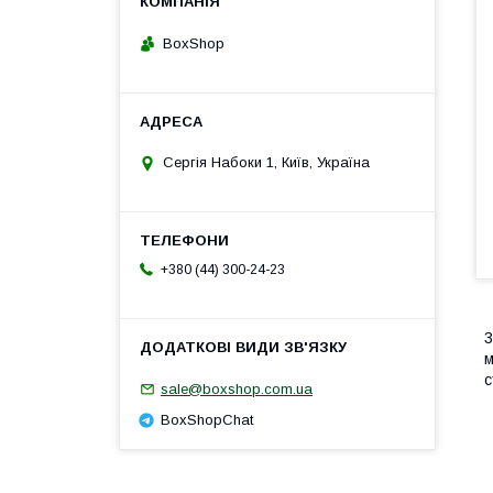
BoxShop
Сергія Набоки 1, Київ, Україна
+380 (44) 300-24-23
3
м
с
sale@boxshop.com.ua
BoxShopChat