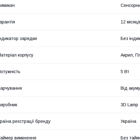
имикач
Сенсорн
арантія
12 місяці
ндикатор зарядки
Без інди
атеріал корпусу
Акрил, П
отужність
5 Вт
арчування
Від акуму
иробник
3D Lamp
раїна реєстрації бренду
Україна
аймер вимкнення
Без тайм