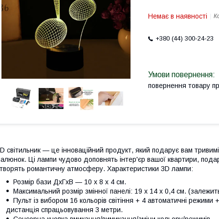
Немає в наявності
К
+380 (44) 300-24-23
повернення товару п
D світильник — це інноваційний продукт, який подарує вам тривимі
алюнок. Ці лампи чудово доповнять інтер'єр вашої квартири, подар
творять романтичну атмосферу. Характеристики 3D лампи:
Розмір бази ДхГхВ — 10 х 8 х 4 см.
Максимальний розмір змінної панелі: 19 x 14 x 0,4 см. (залежит
Пульт із вибором 16 кольорів світіння + 4 автоматичні режими
дистанція спрацьовування 3 метри.