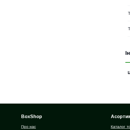
Т
Т
І
Ц
BoxShop
Асорти
Про нас
Каталог т