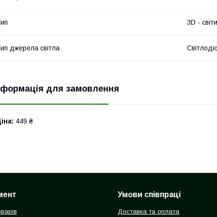
ип
3D - світ
ип джерела світла
Світлоді
нформація для замовлення
іна:
449 ₴
мент
Умови співпраці
оварів
Доставка та оплата