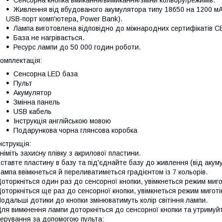
Сенсорна кнопка вмикання/вимикання/зміни кольору/режимів.
Живлення від вбудованого акумулятора типу 18650 на 1200 мА
USB-порт комп'ютера, Power Bank).
Лампа виготовлена відповідно до міжнародних сертифікатів C
База не нагрівається.
Ресурс лампи до 50 000 годин роботи.
омплектація:
Сенсорна LED база
Пульт
Акумулятор
Змінна панель
USB кабель
Інструкція англійською мовою
Подарункова чорна глянсова коробка
нструкція:
німіть захисну плівку з акрилової пластини.
ставте пластину в базу та під'єднайте базу до живлення (від акум
ампа ввімкнеться й переливатиметься градієнтом із 7 кольорів.
оторкніться один раз до сенсорної кнопки, увімкнеться режим миго
оторкніться ще раз до сенсорної кнопки, увімкнеться режим миготі
одальші дотики до кнопки змінюватимуть колір світіння лампи.
ля вимкнення лампи доторкніться до сенсорної кнопки та утримуйт
ерування за допомогою пульта: