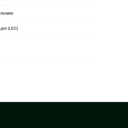
ильники
одні (LED)