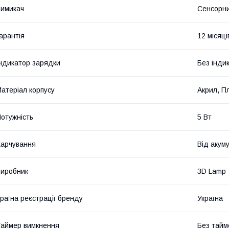
имикач
Сенсорн
арантія
12 місяці
ндикатор зарядки
Без інди
атеріал корпусу
Акрил, П
отужність
5 Вт
арчування
Від акуму
иробник
3D Lamp
раїна реєстрації бренду
Україна
аймер вимкнення
Без тайм