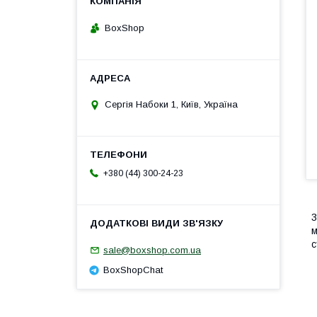
BoxShop
Сергія Набоки 1, Київ, Україна
+380 (44) 300-24-23
3
м
с
sale@boxshop.com.ua
BoxShopChat