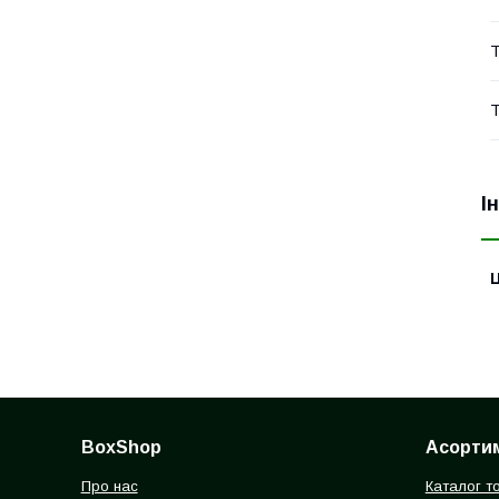
Т
Т
І
Ц
BoxShop
Асорти
Про нас
Каталог т