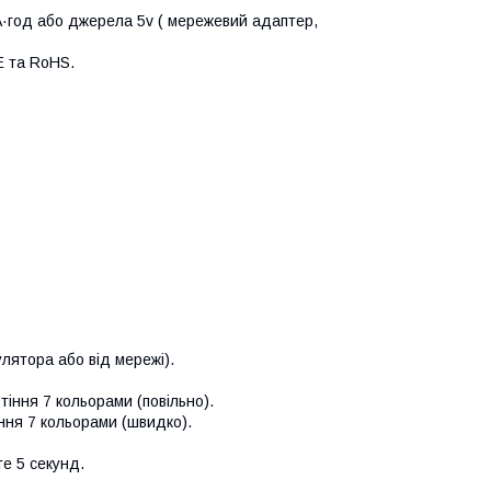
·год або джерела 5v ( мережевий адаптер,
E та RoHS.
улятора або від мережі).
тіння 7 кольорами (повільно).
ння 7 кольорами (швидко).
е 5 секунд.