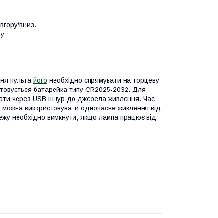
вгору/вниз.
у.
ння пульта
його
необхідно спрямувати на торцеву
стовується батарейка типу CR2025-2032. Для
нати через USB шнур до джерела живлення. Час
е можна використовувати одночасне живлення від
ежу необхідно вимкнути, якщо лампа працює від