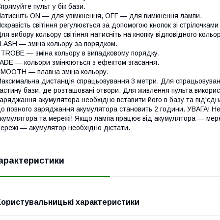
прямуйте пульт у бік бази.
атисніть ON — для увімкнення, OFF — для вимкнення лампи.
скравість світіння регулюється за допомогою кнопок зі стрілочками 
ля вибору кольору світіння натисніть на кнопку відповідного кольор
LASH — зміна кольору за порядком.
TROBE — зміна кольору в випадковому порядку.
ADE — кольори змінюються з ефектом згасання.
MOOTH — плавна зміна кольору.
аксимальна дистанція спрацьовування 3 метри. Для спрацьовува
астину бази, де розташовані отвори. Для живлення пульта викори
аряджання акумулятора необхідно вставити його в базу та під'єд
о повного заряджання акумулятора становить 2 години. УВАГА! Н
кумулятора та мережі! Якщо лампа працює від акумулятора — мер
ережі — акумулятор необхідно дістати.
арактеристики
Користувальницькі характеристики