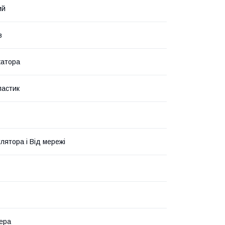
ий
в
катора
ластик
лятора і Від мережі
ера