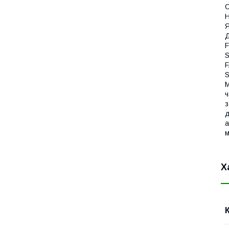
С
Н
Я
Д
F
S
F
S
М
ч
з
д
а
м
Х