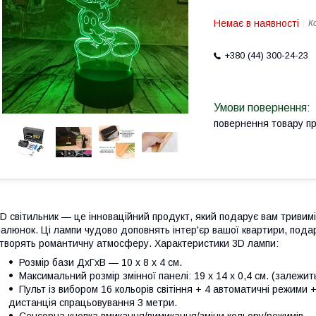
Немає в наявності
К
+380 (44) 300-24-23
повернення товару п
D світильник — це інноваційний продукт, який подарує вам тривимі
алюнок. Ці лампи чудово доповнять інтер'єр вашої квартири, подар
творять романтичну атмосферу. Характеристики 3D лампи:
Розмір бази ДхГхВ — 10 х 8 х 4 см.
Максимальний розмір змінної панелі: 19 x 14 x 0,4 см. (залежит
Пульт із вибором 16 кольорів світіння + 4 автоматичні режими
дистанція спрацьовування 3 метри.