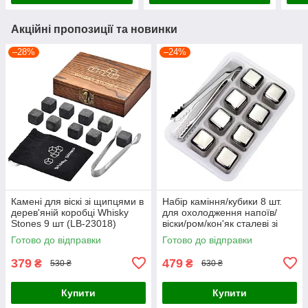
Акційні пропозиції та новинки
–28%
–24%
Камені для віскі зі щипцями в
Набір каміння/кубики 8 шт.
дерев'яній коробці Whisky
для охолодження напоїв/
Stones 9 шт (LB-23018)
віски/ром/кон'як сталеві зі
щипцями в пластиковій
Готово до відправки
Готово до відправки
коробці
379
479
₴
₴
530 ₴
630 ₴
Купити
Купити