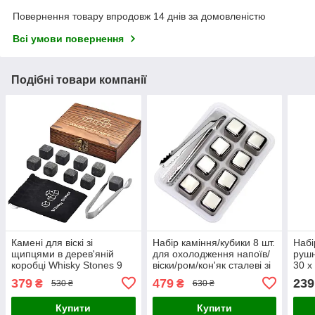
Повернення товару впродовж 14 днів за домовленістю
Всі умови повернення
Подібні товари компанії
Камені для віскі зі
Набір каміння/кубики 8 шт.
Набі
щипцями в дерев'яній
для охолодження напоїв/
рушн
коробці Whisky Stones 9
віски/ром/кон'як сталеві зі
30 х
шт (LB-23018)
щипцями в пластиковій
(LB-
379
479
239
₴
₴
530 ₴
630 ₴
коробці
Купити
Купити