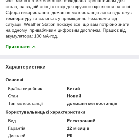
часі. Кімнатна метеостанція обладнана кронштейном для
стола, на задній стінці є отвір для зручного кріплення на стіні.
Сфера використання: домашня метеостанція легко відстежує
температуру та вологість у приміщенні. Незалежно від
ситуації, Weather Station показує все, що вам потрібно знати,
на одному привабливим цифровим дисплеєм. Працює від
акумулятора: 100 мА·год.
Приховати
Характеристики
Основні
Країна виробник
Китай
Стан
Новий
Тип метеостанції
домашня метеостанція
Користувальницькі характеристики
Вид
Електронний
Гарантія
12 місяців
Дисплей
РК