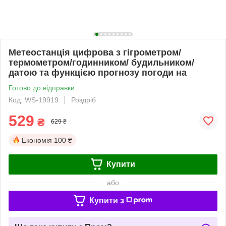
Метеостанція цифрова з гігрометром/
термометром/годинником/ будильником/
датою та функцією прогнозу погоди на
Готово до відправки
Код: WS-19919
Роздріб
529
₴
629 ₴
Економія
100 ₴
Купити
або
Купити з