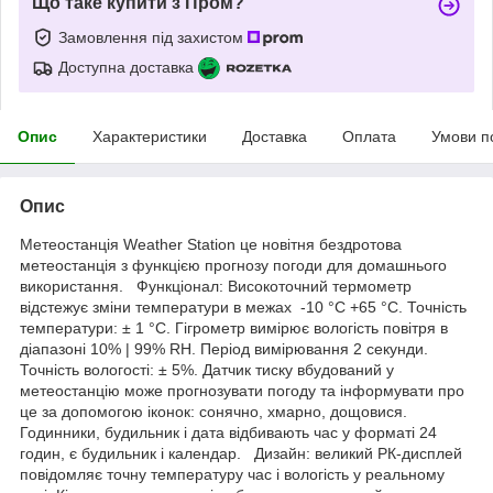
Що таке купити з Пром?
Замовлення під захистом
Доступна доставка
Опис
Характеристики
Доставка
Оплата
Умови п
Опис
Метеостанція Weather Station це новітня бездротова
метеостанція з функцією прогнозу погоди для домашнього
використання. Функціонал: Високоточний термометр
відстежує зміни температури в межах -10 °C +65 °C. Точність
температури: ± 1 °C. Гігрометр вимірює вологість повітря в
діапазоні 10% | 99% RH. Період вимірювання 2 секунди.
Точність вологості: ± 5%. Датчик тиску вбудований у
метеостанцію може прогнозувати погоду та інформувати про
це за допомогою іконок: сонячно, хмарно, дощовися.
Годинники, будильник і дата відбивають час у форматі 24
годин, є будильник і календар. Дизайн: великий РК-дисплей
повідомляє точну температуру час і вологість у реальному