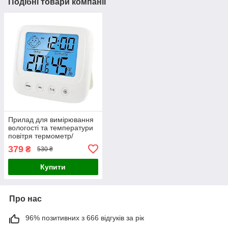
Подібні товари компанії
Прилад для вимірювання
вологості та температури
повітря термометр/
гігрометр/з годинником і
379
₴
530 ₴
підсвіткою E0828s білий
Купити
Про нас
96% позитивних з 666 відгуків за рік