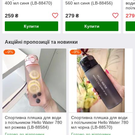
400 мл синя (LB-88470)
560 мл синя (LB-88456)
води
поїл
800
259
279
279
₴
₴
(LB-
Купити
Купити
Акційні пропозиції та новинки
–9%
–9%
Спортивна пляшка для води
Спортивна пляшка для води
з поїльником Hello Water 780
з поїльником Hello Water 780
мл рожева (LB-88584)
мл чорна (LB-88570)
Готово до відправки
Готово до відправки