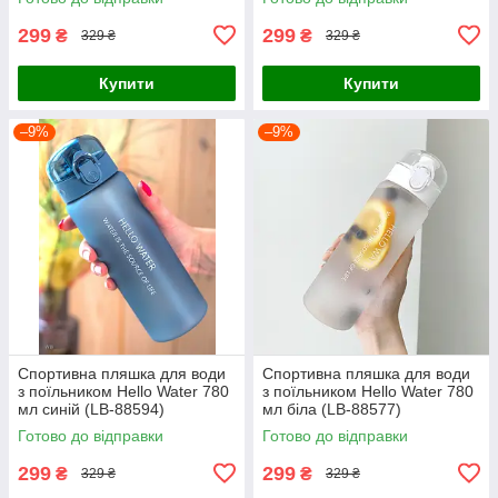
299
299
₴
₴
329 ₴
329 ₴
Купити
Купити
–9%
–9%
Спортивна пляшка для води
Спортивна пляшка для води
з поїльником Hello Water 780
з поїльником Hello Water 780
мл синій (LB-88594)
мл біла (LB-88577)
Готово до відправки
Готово до відправки
299
299
₴
₴
329 ₴
329 ₴