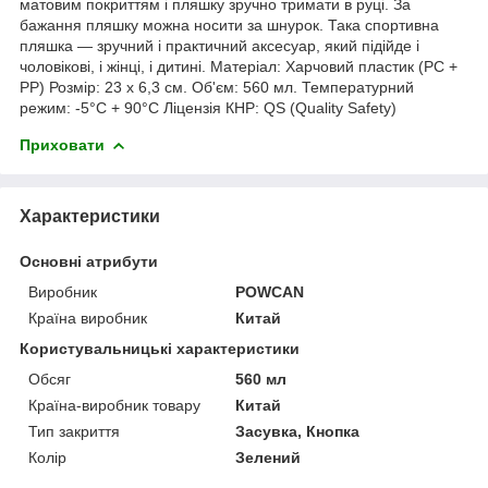
матовим покриттям і пляшку зручно тримати в руці. За
бажання пляшку можна носити за шнурок. Така спортивна
пляшка — зручний і практичний аксесуар, який підійде і
чоловікові, і жінці, і дитині. Матеріал: Харчовий пластик (PC +
PP) Розмір: 23 х 6,3 см. Об'єм: 560 мл. Температурний
режим: -5°C + 90°C Ліцензія КНР: QS (Quality Safety)
Приховати
Характеристики
Основні атрибути
Виробник
POWCAN
Країна виробник
Китай
Користувальницькі характеристики
Обсяг
560 мл
Країна-виробник товару
Китай
Тип закриття
Засувка, Кнопка
Колір
Зелений