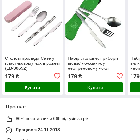
Столові прилади Case у
Набір столових приборів
Набі
пластиковому чохлі рожеві
вилка/ ложка/ніж у
вилк
(LB-38652)
неопреновому чохлі
неоп
Lancheira зелені (LB-
Lanc
179
179
179
₴
₴
38638)
3862
Купити
Купити
Про нас
96% позитивних з 668 відгуків за рік
Працює з 24.11.2018