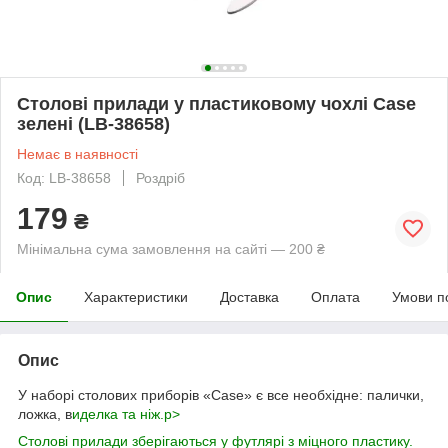
Столові прилади у пластиковому чохлі Case
зелені (LB-38658)
Немає в наявності
Код: LB-38658
Роздріб
179
₴
Мінімальна сума замовлення на сайті — 200 ₴
Опис
Характеристики
Доставка
Оплата
Умови п
Опис
У наборі столових приборів «Case» є все необхідне: палички,
ложка, в
иделка та ніж.p>
Столові прилади зберігаються у футлярі з міцного пластику.