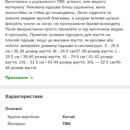
Виготовлені з ущільненого ПВХ, м'якого, але міцного
матеріалу. Нековзна підошва більш ущільнена, вона
зносостійка та стійка до пошкоджень. Легко надягати та
знімати завдяки зручній блискавці, а шнурки-затички щільно
фіксують чохли на ногах, не пропускаючи бризки всередину.
Після використання просто промийте їх під проточною водою
й просушіть. Примітка: розміри підходять для взуття на
плоскій підошві, якщо це масивне взуття, як кросівки або
чоботи, виміряйте довжину підошви в сантиметрах. S - 25.5
см / 35-36 розмір взуття; M - 26.5 см/37-38 розмір взуття; L -
28.5 см / 39-40 розмір взуття; XL - 29.5 см / 41-42 розмір
взуття; 2XL - 31.5 см / 43-44 розмір взуття; 3XL — 32.5 см/45-
46 розмір взуття.
Приховати
Характеристики
Основні
Країна виробник
Китай
Матеріал
ПВХ