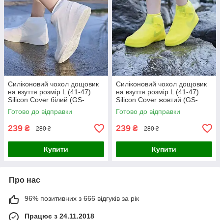
Силіконовий чохол дощовик
Силіконовий чохол дощовик
на взуття розмір L (41-47)
на взуття розмір L (41-47)
Silicon Cover білий (GS-
Silicon Cover жовтий (GS-
221857)
221854)
Готово до відправки
Готово до відправки
239
239
₴
₴
280 ₴
280 ₴
Купити
Купити
Про нас
96% позитивних з 666 відгуків за рік
Працює з 24.11.2018