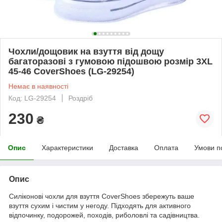
Чохли/дощовик на взуття від дощу
багаторазові з гумовою підошвою розмір 3XL
45-46 CoverShoes (LG-29254)
Немає в наявності
Код: LG-29254
Роздріб
230
₴
Опис
Характеристики
Доставка
Оплата
Умови п
Опис
Силіконові чохли для взуття CoverShoes збережуть ваше
взуття сухим і чистим у негоду. Підходять для активного
відпочинку, подорожей, походів, риболовлі та садівництва.