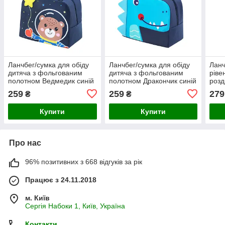
Ланчбег/сумка для обіду
Ланчбег/сумка для обіду
Ланч
дитяча з фольгованим
дитяча з фольгованим
ріве
полотном Ведмедик синій
полотном Дракончик синій
розд
(LB-127785)
(LB-127780)
(LB-
259
259
279
₴
₴
Купити
Купити
Про нас
96% позитивних з 668 відгуків за рік
Працює з 24.11.2018
м. Київ
Сергія Набоки 1, Київ, Україна
Контакти