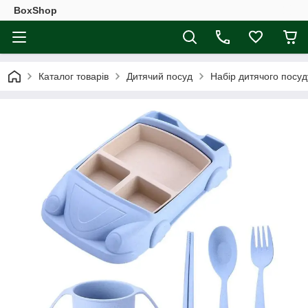
BoxShop
Каталог товарів
Дитячий посуд
Набір дитячого посуд