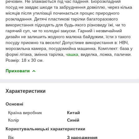
речовин. Не зламаються під час падіння. Біорозкладний
посуд не завдає шкоди та забруднення довкіллю, через кілька
місяців після утилізації починається процес природного
розкладання. Дитячі пластикові тарілки багаторазового
використання підходять для будь-якого різновиду їжі, чи то
гарячий суп, чи то холодні закуски. Гарний і незвичайний
дизайн не залишить жодного малюка байдужим, їсти з такого
посуду приємно та весело! Допустиме використання в: НВЧ,
морозильна камера, посудомийна машинка. Комплект: база у
формі літака, змінна тарілка,
чашка
, виделка, ложка, палички.
Розмір: 18 х 30 см.
Приховати
Характеристики
Основні
Країна виробник
Китай
Колір
Синій
Користувальницькі характеристики
Вік
З народження