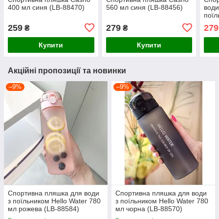
400 мл синя (LB-88470)
560 мл синя (LB-88456)
води
поїл
800
259
279
279
₴
₴
(LB-
Купити
Купити
Акційні пропозиції та новинки
–9%
–9%
Спортивна пляшка для води
Спортивна пляшка для води
з поїльником Hello Water 780
з поїльником Hello Water 780
мл рожева (LB-88584)
мл чорна (LB-88570)