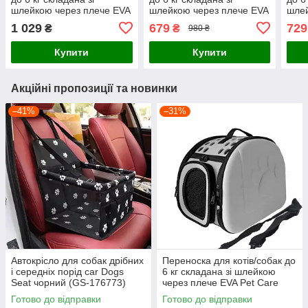
шлейкою через плече EVA
шлейкою через плече EVA
шлей
Pet Care блакитна (GS-
Pet Care сіра (GS-64474)
Pet 
1 029
679
729
₴
₴
980 ₴
64451)
6446
Купити
Купити
Акційні пропозиції та новинки
–41%
–31%
Автокрісло для собак дрібних
Переноска для котів/собак до
і середніх порід car Dogs
6 кг складана зі шлейкою
Seat чорний (GS-176773)
через плече EVA Pet Care
сіра (GS-64474)
Готово до відправки
Готово до відправки