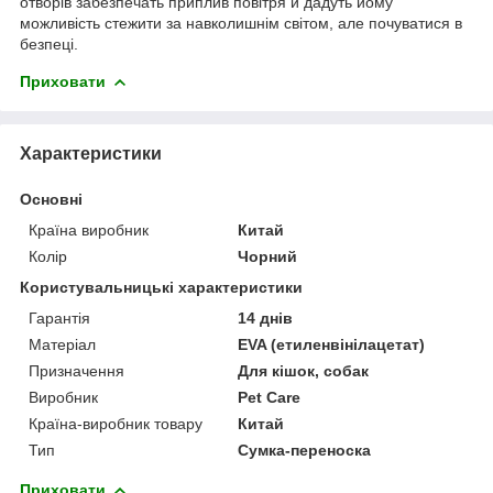
отворів забезпечать приплив повітря й дадуть йому
можливість стежити за навколишнім світом, але почуватися в
безпеці.
Приховати
Характеристики
Основні
Країна виробник
Китай
Колір
Чорний
Користувальницькі характеристики
Гарантія
14 днів
Матеріал
EVA (етиленвінілацетат)
Призначення
Для кішок, собак
Виробник
Pet Care
Країна-виробник товару
Китай
Тип
Сумка-переноска
Приховати