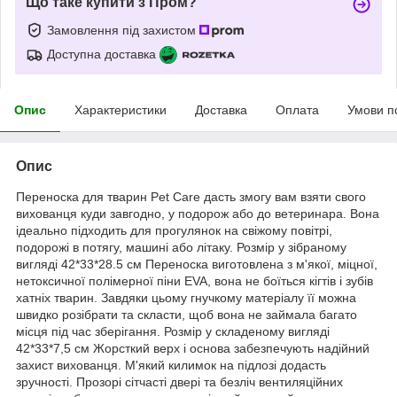
Що таке купити з Пром?
Замовлення під захистом
Доступна доставка
Опис
Характеристики
Доставка
Оплата
Умови п
Опис
Переноска для тварин Pet Care дасть змогу вам взяти свого
вихованця куди завгодно, у подорож або до ветеринара. Вона
ідеально підходить для прогулянок на свіжому повітрі,
подорожі в потягу, машині або літаку. Розмір у зібраному
вигляді 42*33*28.5 см Переноска виготовлена з м'якої, міцної,
нетоксичної полімерної піни EVA, вона не боїться кігтів і зубів
хатніх тварин. Завдяки цьому гнучкому матеріалу її можна
швидко розібрати та скласти, щоб вона не займала багато
місця під час зберігання. Розмір у складеному вигляді
42*33*7,5 см Жорсткий верх і основа забезпечують надійний
захист вихованця. М'який килимок на підлозі додасть
зручності. Прозорі сітчасті двері та безліч вентиляційних