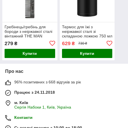
Гребінець/гребінь для
Термос для їжі з
бороди з неіржавкої сталі
неіржавкої сталі зі
вінтажний THE MAN
складаною ложкою 750 мл
TIMES (GS-63453)
FoodThermos чорний (LB-
279
629
₴
₴
730 ₴
40318)
Купити
Купити
Про нас
96% позитивних з 668 відгуків за рік
Працює з 24.11.2018
м. Київ
Сергія Набоки 1, Київ, Україна
Контакти
Сьогодні працює з 10:00 до 18:00