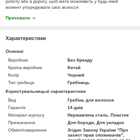
роботу або в дорогу, щоб мати можливість у будь-який
момент упорядкувати своє волосся.
Приховати
Характеристики
Основні
Виробник
Без бренду
Країна виробник
Китай
Колір
Чорний
Тип гребінця
Гребінець
Користувальницькі характеристики
Вид
Гребінь для волосся
Гарантія
14 днів
Матеріал корпусу
Нержавіюча сталь, Пластик
Призначення
Для бороди, Для укладок
Обмін/повернення
Згідно Закону України "Про
захист прав споживачів",
даний товар відноситься до