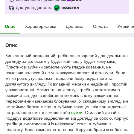
Доступна доставка
Опис
Характеристики
Доставка
Оплата
Умови п
Опис
Кишеньковий розкладний гребінець створений для ідеального
догляду за волоссям у будь-який час, у будь-якому місці.
Пластикові зубчики забезпечують гладке ковзання, не
ламаючи волосся й не ушкоджуючи волосяні фолікули. Вони
м'яко розплутує волосся, надаючи йому акуратного та
доглянутого вигляду. Розкладний механізм надійний і простий
у використанні. Натисніть на кнопку, і гребінь автоматично
розкриється, для запобігання мимовільному відкриванню
передбачений механізм блокування. У складеному вигляді він
не займає багато місця, а зубчики захищені від пошкоджень і
потрапляння сміття з кишені або
сумки
. Стильний дизайн
подарує додаткове задоволення від догляду за собою. Корпус
гребінця виготовлений із неіржавкої сталі, а зубчики із
пластику. Вона компактна та легка, її зручно брати із собою на