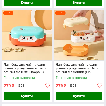
Купити
Купити
–15%
–15%
Ланчбокс дитячий на один
Ланчбокс дитячий на один
рівень з роздільником Bento
рівень з роздільником Bento
cat 700 мл м'ятний/оранж
cat 700 мл жовтий (LB-
(LB-100163)
133874)
Готово до відправки
Готово до відправки
279
279
₴
₴
330 ₴
330 ₴
Купити
Купити