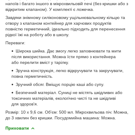
напоїв і багато іншого в мікрохвильовій печі (без кришки або з
відкритим клапаном). У комплекті є ложечка.
Завдяки знімному силіконовому ущільнювальному кільцю та
отвору з клапаном контейнер для харчових продуктів
повністю герметичний, ідеально підходить для перенесення
рідкої їжі на роботу або в школу.
Переваги:
Широка шийка. Дає змогу легко заповнювати та мити
після використання. Можна їсти прямо з контейнера
або перелити вміст у тарілку.
Зручна конструкція, легко відкручувати та закручувати,
повна герметичність.
Зручний обсяг. Вміщує порцію каші або супу.
Безпечний матеріал. Суниці не містять шкідливих або
токсичних матеріалів, екологічно чисті та не шкідливі
для здоров'я.
Розмір: 10 х 9,6 см. Об'єм: 500 мл. Мікрохвильова піч: Можна,
до 3 хвилин без кришки. Посудомийна машина: Можна.
Приховати