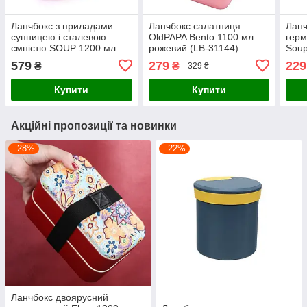
Ланчбокс з приладами
Ланчбокс салатниця
Ланч
супницею і сталевою
OldPAPA Bento 1100 мл
герм
ємністю SOUP 1200 мл
рожевий (LB-31144)
Soup
рожевий (LB-52448)
1040
579
279
229
₴
₴
329 ₴
Купити
Купити
Акційні пропозиції та новинки
–28%
–22%
Ланчбокс двоярусний