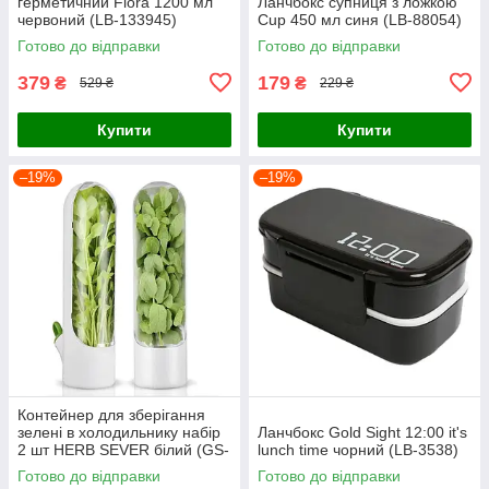
герметичний Flora 1200 мл
Ланчбокс супниця з ложкою
червоний (LB-133945)
Cup 450 мл синя (LB-88054)
Готово до відправки
Готово до відправки
379
179
₴
₴
529 ₴
229 ₴
Купити
Купити
–19%
–19%
Контейнер для зберігання
зелені в холодильнику набір
Ланчбокс Gold Sight 12:00 it's
2 шт HERB SEVER білий (GS-
lunch time чорний (LB-3538)
141795)
Готово до відправки
Готово до відправки