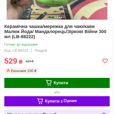
Керамічна чашка/мережка для чаю/кави
Малюк Йода/ Мандалорець/Зіркові Війни 300
мл (LB-88222)
Готово до відправки
Код: LB-88222
Роздріб
529
₴
629 ₴
Економія
100 ₴
Купити
або
Купити з