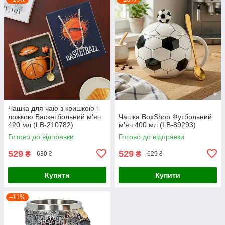
Чашка для чаю з кришкою і
ложкою Баскетбольний м'яч
Чашка BoxShop Футбольний
420 мл (LB-210782)
м'яч 400 мл (LB-89293)
Готово до відправки
Готово до відправки
529
529
₴
₴
630 ₴
629 ₴
Купити
Купити
–11%