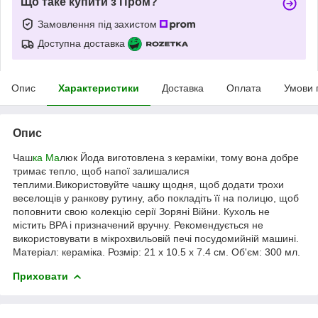
Що таке купити з Пром?
Замовлення під захистом
Доступна доставка
Опис
Характеристики
Доставка
Оплата
Умови 
Опис
Чаш
ка Ма
люк Йода виготовлена з кераміки, тому вона добре
тримає тепло, щоб напої залишалися
теплими.Використовуйте чашку щодня, щоб додати трохи
веселощів у ранкову рутину, або покладіть її на полицю, щоб
поповнити свою колекцію серії Зоряні Війни. Кухоль не
містить BPA і призначений вручну. Рекомендується не
використовувати в мікрохвильовій печі посудомийній машині.
Матеріал: кераміка. Розмір: 21 х 10.5 х 7.4 см. Об'єм: 300 мл.
Приховати