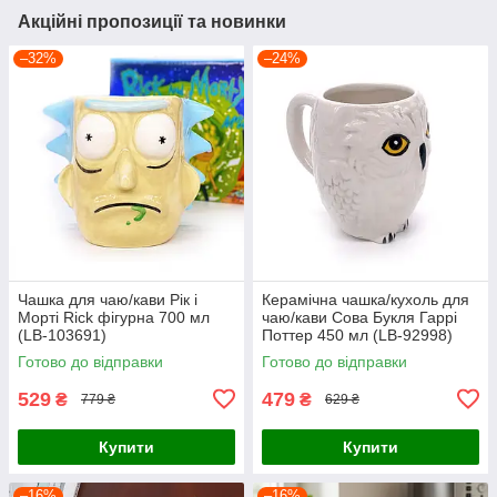
Акційні пропозиції та новинки
–32%
–24%
Чашка для чаю/кави Рік і
Керамічна чашка/кухоль для
Морті Rick фігурна 700 мл
чаю/кави Сова Букля Гаррі
(LB-103691)
Поттер 450 мл (LB-92998)
Готово до відправки
Готово до відправки
529
479
₴
₴
779 ₴
629 ₴
Купити
Купити
–16%
–16%