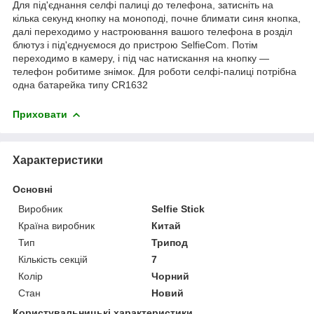
Для під'єднання селфі палиці до телефона, затисніть на
кілька секунд кнопку на моноподі, почне блимати синя кнопка,
далі переходимо у настроювання вашого телефона в розділ
блютуз і під'єднуємося до пристрою SelfieCom. Потім
переходимо в камеру, і під час натискання на кнопку —
телефон робитиме знімок. Для роботи селфі-палиці потрібна
одна батарейка типу CR1632
Приховати
Характеристики
Основні
Виробник
Selfie Stick
Країна виробник
Китай
Тип
Трипод
Кількість секцій
7
Колір
Чорний
Стан
Новий
Користувальницькі характеристики