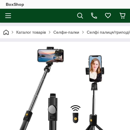
BoxShop
Каталог товарів
Селфи-палки
Селфі палиця/трипод/