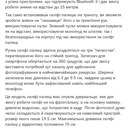
з усіма пристроями, що підтримують Bluetooth 3 і дає змогу
робити знімки на відстані до 15 метрів.
Так само встановивши селфі палицю на триногу, ви зможете
зробити знімок не "смазавши" його з за тремтіння рук,
використовуючи пульт. Знімний пульт можна використовувати
як на відстані, використовуючи монопод як штатив, так і
безпосередньо на корпусі під час використання як селфі
палиці.
Ручка селфі палиці здатна розділятися на три "пелюстки",
перетворюючи його на стійкий трипод. Затискач для
смартфона обертається на 360 градусів, що дає змогу
виставити потрібний кут нахилу для здійснення
фотографування в найнезвичайніших ракурсах. Ширина
затискача має діапазон від 6.3 до 9.5 см, завдяки цьому в
моноподі може бути зафіксований навіть найбільший
телефон.
Ця модель селфі палиці має опукле дзеркальце, яке дає
змогу робити селфі не на фронтальну, а на основну камеру,
дивлячи водночас, що потрапляє в кадр. Після фотосесії дуже
легко складається й перетворюється на невеликий пристрій,
розмір якого лише 19.5 см. Максимальна довжина селфі
палиці у відкритому положенні 70 см.