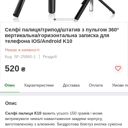
Селфі палиця/трипод/штатив з пультом 360°
вертикальна/горизонтальна записка для
телефона IOS/Android K10
Немає в наявності
Код: SF-25860-1
Роздріб
520
₴
Опис
Характеристики
Доставка
Оплата
Умови п
Опис
Селфі палиця К10
важить усього 150 грамів і може
витримувати чималі навантаження завдяки корпусу,
виготовленому з алюмінію. Бездротова блютуз кнопка сумісна