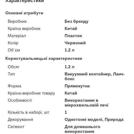
Характеристики
Основні атрибути
Виробник
Без бренду
Країна виробник
Китай
Матеріал
Пластик
Колір
Червоний
Об`єм
1.2 л
Користувальницькі характеристики
Обсяг
1.2 л
Тип
Вакуумний контейнер, Ланч-
бокс
Форма
Прямокутна
Країна-виробник товару
Китай
Особливості
Використання в
мікрохвильовій печі
Кількість в наборі, шт
1
Декорування
Однотонні моделі, Природа
Сегмент
Для домашнього
використання