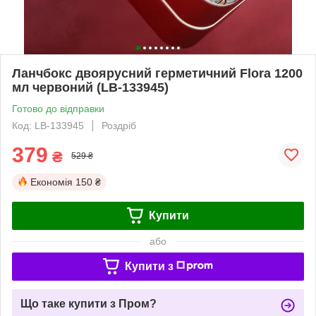
Ланчбокс двоярусний герметичний Flora 1200
мл червоний (LB-133945)
Готово до відправки
Код: LB-133945
Роздріб
379
₴
529 ₴
Економія
150 ₴
Купити
або
Купити з
Що таке купити з Пром?