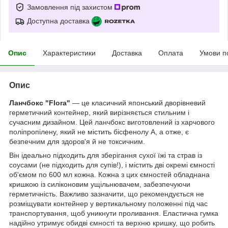
Замовлення під захистом
Доступна доставка
Опис
Характеристики
Доставка
Оплата
Умови п
Опис
Ланчбокс "Flora"
— це класичний японський дворівневий
герметичний контейнер, який вирізняється стильним і
сучасним дизайном. Цей ланчбокс виготовлений із харчового
поліпропілену, який не містить бісфенолу А, а отже, є
безпечним для здоров'я й не токсичним.
Він ідеально підходить для зберігання сухої їжі та страв із
соусами (не підходить для супів!), і містить дві окремі ємності
об'ємом по 600 мл кожна. Кожна з цих ємностей обладнана
кришкою із силіконовим ущільнювачем, забезпечуючи
герметичність. Важливо зазначити, що рекомендується не
розміщувати контейнер у вертикальному положенні під час
транспортування, щоб уникнути проливання. Еластична гумка
надійно утримує обидві ємності та верхню кришку, що робить