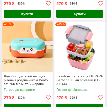
279
279
₴
₴
330 ₴
330 ₴
Купити
Купити
–15%
–15%
Ланчбокс дитячий на один
Ланчбокс салатниця OldPAPA
рівень з роздільником Bento
Bento 1100 мл рожевий (LB-
cat 700 мл м'ятний/оранж
31144)
(LB-100163)
Готово до відправки
Готово до відправки
279
279
₴
₴
330 ₴
329 ₴