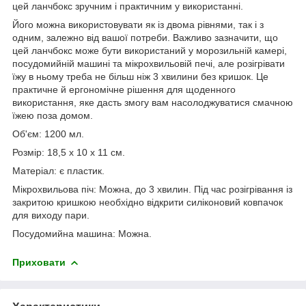
цей ланчбокс зручним і практичним у використанні.
Його можна використовувати як із двома рівнями, так і з
одним, залежно від вашої потреби. Важливо зазначити, що
цей ланчбокс може бути використаний у морозильній камері,
посудомийній машині та мікрохвильовій печі, але розігрівати
їжу в ньому треба не більш ніж 3 хвилини без кришок. Це
практичне й ергономічне рішення для щоденного
використання, яке дасть змогу вам насолоджуватися смачною
їжею поза домом.
Об'єм: 1200 мл.
Розмір: 18,5 х 10 х 11 см.
Матеріал: є пластик.
Мікрохвильова піч: Можна, до 3 хвилин. Під час розігрівання із
закритою кришкою необхідно відкрити силіконовий ковпачок
для виходу пари.
Посудомийна машина: Можна.
Приховати