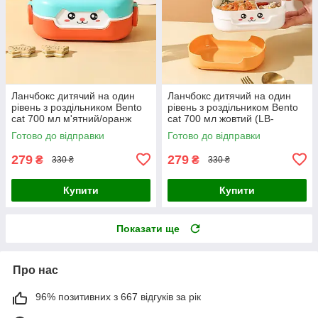
Ланчбокс дитячий на один
Ланчбокс дитячий на один
рівень з роздільником Bento
рівень з роздільником Bento
cat 700 мл м'ятний/оранж
cat 700 мл жовтий (LB-
(LB-100163)
133874)
Готово до відправки
Готово до відправки
279
279
₴
₴
330 ₴
330 ₴
Купити
Купити
Показати ще
Про нас
96% позитивних з 667 відгуків за рік