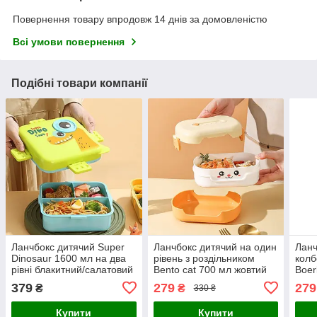
Повернення товару впродовж 14 днів за домовленістю
Всі умови повернення
Подібні товари компанії
Ланчбокс дитячий Super
Ланчбокс дитячий на один
Ланч
Dinosaur 1600 мл на два
рівень з роздільником
колб
рівні блакитний/салатовий
Bento cat 700 мл жовтий
Boer
(LB-164907)
(LB-133874)
3016
379
279
279
₴
₴
330 ₴
Купити
Купити