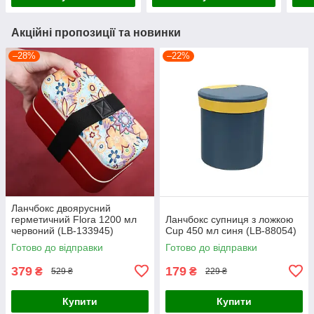
Акційні пропозиції та новинки
–28%
–22%
Ланчбокс двоярусний
герметичний Flora 1200 мл
Ланчбокс супниця з ложкою
червоний (LB-133945)
Cup 450 мл синя (LB-88054)
Готово до відправки
Готово до відправки
379
179
₴
₴
529 ₴
229 ₴
Купити
Купити