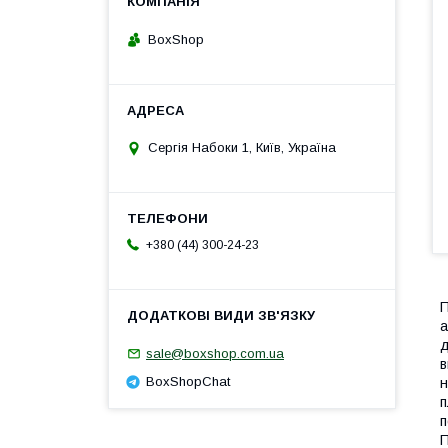
BoxShop
Сергія Набоки 1, Київ, Україна
+380 (44) 300-24-23
П
а
д
sale@boxshop.com.ua
в
BoxShopChat
н
п
п
П