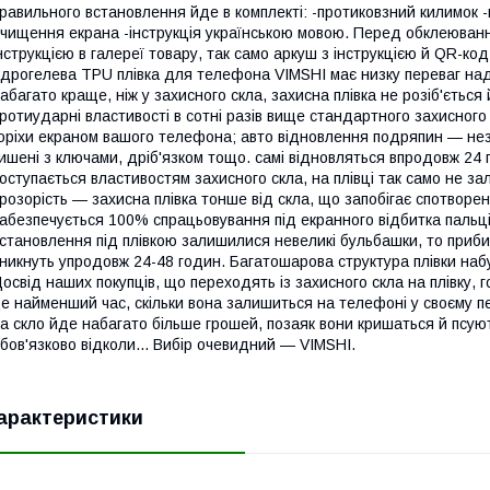
равильного встановлення йде в комплекті: -протиковзний килимок 
чищення екрана -інструкція українською мовою. Перед обклеюван
нструкцією в галереї товару, так само аркуш з інструкцією й QR-код
ідрогелева TPU плівка для телефона VIMSHI має низку переваг на
абагато краще, ніж у захисного скла, захисна плівка не розіб'ється
ротиударні властивості в сотні разів вище стандартного захисного 
оріхи екраном вашого телефона; авто відновлення подряпин — нез
ишені з ключами, дріб'язком тощо. самі відновляться впродовж 24
оступається властивостям захисного скла, на плівці так само не з
розорість — захисна плівка тонше від скла, що запобігає спотворе
абезпечується 100% спрацьовування під екранного відбитка пальці
становлення під плівкою залишилися невеликі бульбашки, то прибир
никнуть упродовж 24-48 годин. Багатошарова структура плівки наб
освід наших покупців, що переходять із захисного скла на плівку, 
е найменший час, скільки вона залишиться на телефоні у своєму п
а скло йде набагато більше грошей, позаяк вони кришаться й псуют
бов'язково відколи... Вибір очевидний — VIMSHI.
арактеристики