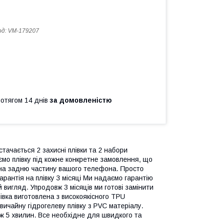
од:
VM-179207
ротягом 14 днів
за домовленістю
стачається 2 захисні плівки та 2 набори
мо плівку під кожне конкретне замовлення, що
 на задню частину вашого телефона. Просто
рантія на плівку 3 місяці Ми надаємо гарантію
й вигляд. Упродовж 3 місяців ми готові замінити
івка виготовлена з високоякісного TPU
звичайну гідрогелеву плівку з PVC матеріалу.
іж 5 хвилин. Все необхідне для швидкого та