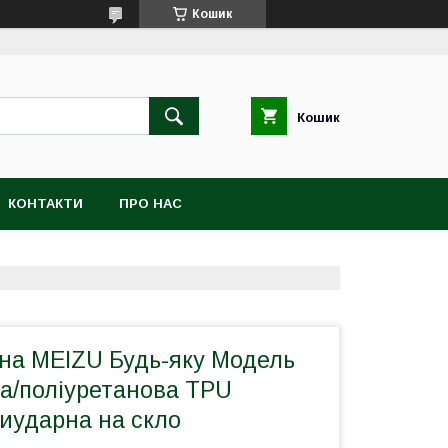
Кошик
Кошик
КОНТАКТИ
ПРО НАС
 на MEIZU Будь-яку Модель
ва/поліуретанова TPU
иударна на скло