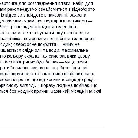
-карточка для розгладження плівки -набір для
ням рекомендуємо ознайомитися з відео/фото
 із відео ви знайдете в пакованні. Захисна
д захисним склом: протиударні властивості —
 й не трісне під час падіння телефона,
скла, ви можете в буквальному сенсі колоти
начні мікро подряпини від носіння телефона в
 годин; олеофобне покриття — нічим не
алишаються сліди олії та води. максимальна
нню кольору екрана, так само завдяки цьому
в. без повітряних бульбашок — якщо після
ати їх силою вручну не потрібно, вони смі
уває форми скла та самостійно позбавиться їх.
говорить про те, що від восьми місяців до року —
ервісному вигляді. І щоразу людина помічає, що
ься без жодних причин. Зазвичай місяць і на склі