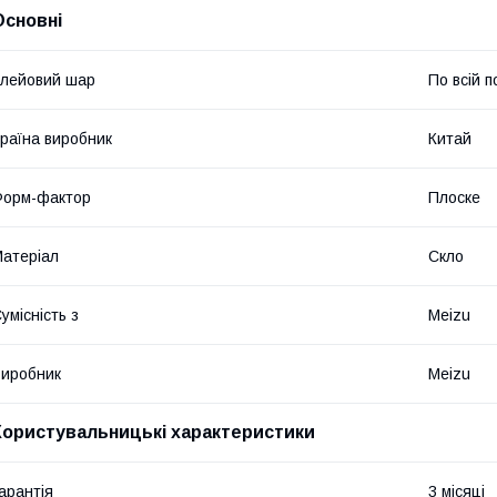
Основні
лейовий шар
По всій п
раїна виробник
Китай
Форм-фактор
Плоске
атеріал
Скло
умісність з
Meizu
иробник
Meizu
Користувальницькі характеристики
арантія
3 місяці