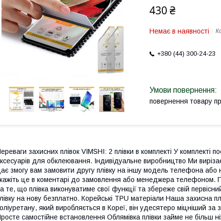
430 ₴
Немає в наявності
К
+380 (44) 300-24-23
повернення товару п
ереваги захисних плівок VIMSHI: 2 плівки в комплекті У комплекті по
ксесуарів для обклеювання. Індивідуальне виробництво Ми вирізає
ає змогу вам замовити другу плівку на іншу модель телефона або
кажіть це в коментарі до замовлення або менеджера телефоном. Га
а те, що плівка виконуватиме свої функції та збереже свій первісни
лівку на нову безплатно. Корейські TPU матеріали Наша захисна пл
оліуретану, який виробляється в Кореї, він удесятеро міцніший за 
росте самостійне встановлення Облямівка плівки займе не більш н