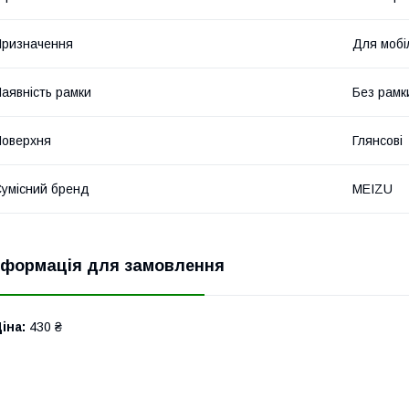
ризначення
Для мобі
аявність рамки
Без рамк
оверхня
Глянсові
умісний бренд
MEIZU
нформація для замовлення
іна:
430 ₴