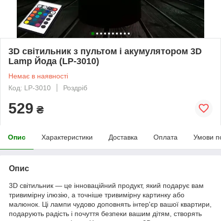
3D світильник з пультом і акумулятором 3D
Lamp Йода (LP-3010)
Немає в наявності
Код: LP-3010
Роздріб
529
₴
Опис
Характеристики
Доставка
Оплата
Умови п
Опис
3D світильник — це інноваційний продукт, який подарує вам
тривимірну ілюзію, а точніше тривимірну картинку або
малюнок. Ці лампи чудово доповнять інтер'єр вашої квартири,
подарують радість і почуття безпеки вашим дітям, створять