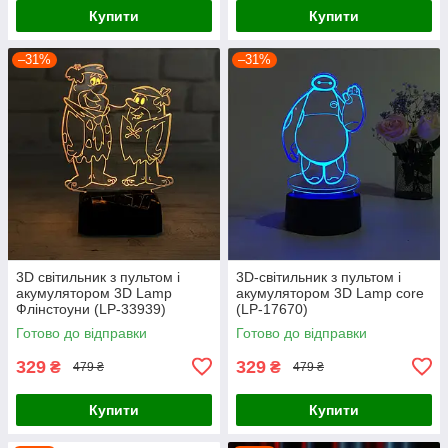
Купити
Купити
–31%
–31%
3D світильник з пультом і
3D-світильник з пультом і
акумулятором 3D Lamp
акумулятором 3D Lamp core
Флінстоуни (LP-33939)
(LP-17670)
Готово до відправки
Готово до відправки
329
329
₴
₴
479 ₴
479 ₴
Купити
Купити