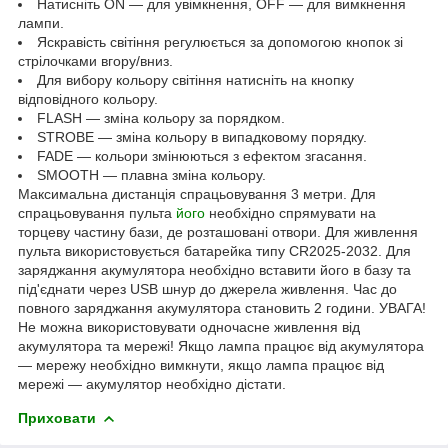
Натисніть ON — для увімкнення, OFF — для вимкнення
лампи.
Яскравість світіння регулюється за допомогою кнопок зі
стрілочками вгору/вниз.
Для вибору кольору світіння натисніть на кнопку
відповідного кольору.
FLASH — зміна кольору за порядком.
STROBE — зміна кольору в випадковому порядку.
FADE — кольори змінюються з ефектом згасання.
SMOOTH — плавна зміна кольору.
Максимальна дистанція спрацьовування 3 метри. Для
спрацьовування пульта
його
необхідно спрямувати на
торцеву частину бази, де розташовані отвори. Для живлення
пульта використовується батарейка типу CR2025-2032. Для
заряджання акумулятора необхідно вставити його в базу та
під'єднати через USB шнур до джерела живлення. Час до
повного заряджання акумулятора становить 2 години. УВАГА!
Не можна використовувати одночасне живлення від
акумулятора та мережі! Якщо лампа працює від акумулятора
— мережу необхідно вимкнути, якщо лампа працює від
мережі — акумулятор необхідно дістати.
Приховати