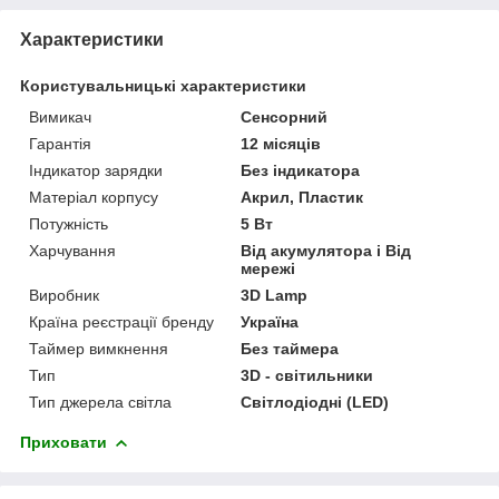
Характеристики
Користувальницькі характеристики
Вимикач
Сенсорний
Гарантія
12 місяців
Індикатор зарядки
Без індикатора
Матеріал корпусу
Акрил, Пластик
Потужність
5 Вт
Харчування
Від акумулятора і Від
мережі
Виробник
3D Lamp
Країна реєстрації бренду
Україна
Таймер вимкнення
Без таймера
Тип
3D - світильники
Тип джерела світла
Світлодіодні (LED)
Приховати