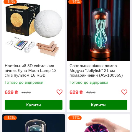
–19%
–14%
Настільний 3D світильник
Світильник нічник лампа
нічник Луна Moon Lamp 12
Медуза "Jellyfish" 21 см —
см з пультом 16 RGB
помаранчевий (AS-180365)
кольорів (AS-172031)
Готово до відправки
Готово до відправки
629
629
₴
₴
779 ₴
729 ₴
Купити
Купити
–14%
–11%