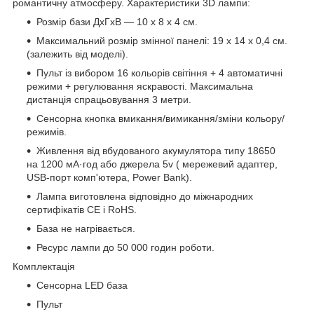
романтичну атмосферу. Характеристики 3D лампи:
Розмір бази ДхГхВ — 10 х 8 х 4 см.
Максимальний розмір змінної панелі: 19 x 14 x 0,4 см.
(залежить від моделі).
Пульт із вибором 16 кольорів світіння + 4 автоматичні
режими + регулювання яскравості. Максимальна
дистанція спрацьовування 3 метри.
Сенсорна кнопка вмикання/вимикання/зміни кольору/
режимів.
Живлення від вбудованого акумулятора типу 18650
на 1200 мА·год або джерела 5v ( мережевий адаптер,
USB-порт комп'ютера, Power Bank).
Лампа виготовлена відповідно до міжнародних
сертифікатів CE і RoHS.
База не нагрівається.
Ресурс лампи до 50 000 годин роботи.
Комплектація
Сенсорна LED база
Пульт