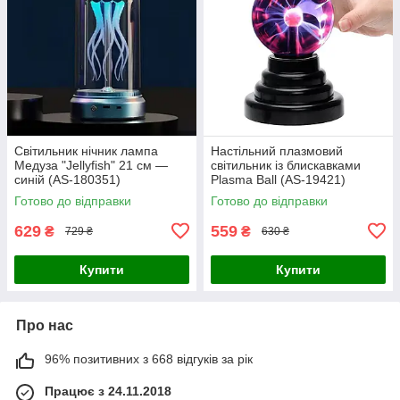
Світильник нічник лампа
Настільний плазмовий
Медуза "Jellyfish" 21 см —
світильник із блискавками
синій (AS-180351)
Plasma Ball (AS-19421)
Готово до відправки
Готово до відправки
629
559
₴
₴
729 ₴
630 ₴
Купити
Купити
Про нас
96% позитивних з 668 відгуків за рік
Працює з 24.11.2018