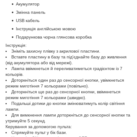
Акумулятор
Змінна панель
USB кабель
Інструкція англійською мовою
Подарункова чорна глянсова коробка
Інструкція:
Зніміть захисну плівку з акрилової пластини.
Вставте пластину в базу та під'єднайте базу до живлення
(від акумулятора або від мережі).
Лампа ввімкнеться й переливатиметься градієнтом із 7
кольорів.
Доторкніться один раз до сенсорної кнопки, увімкнеться
режим миготіння 7 кольорами (повільно).
Доторкніться ще раз до сенсорної кнопки, ввімкнеться
режим миготіння 7 кольорами (швидко).
Подальші дотики до кнопки змінюватимуть колір світіння
лампи.
Для вимкнення лампи доторкніться до сенсорної кнопки та
утримуйте 5 секунд.
Керування за допомогою пульта:
Спрямуйте пульт у бік бази.