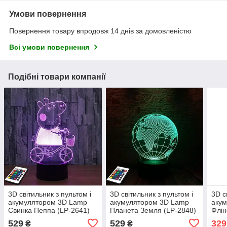
Умови повернення
Повернення товару впродовж 14 днів за домовленістю
Всі умови повернення
Подібні товари компанії
3D світильник з пультом і
3D світильник з пультом і
3D с
акумулятором 3D Lamp
акумулятором 3D Lamp
аку
Свинка Пеппа (LP-2641)
Планета Земля (LP-2848)
Флін
529
529
329
₴
₴